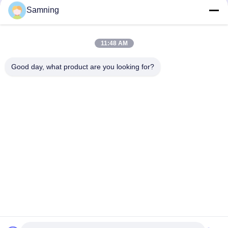
Samning
11:48 AM
Good day, what product are you looking for?
Envoyer
Maison
Produits
Au Sujet De Nous
Visite D'usine
Contrôle De Qualité
Contactez-Nous
Demandez Une Citation
Télégramme:
86-29-87882900
E-mail:
samning@fromheart.com.cn