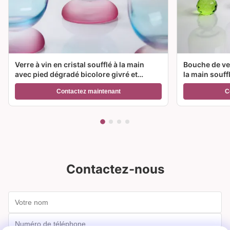
Verre à vin en cristal soufflé à la main
Bouche de ver
avec pied dégradé bicolore givré et
la main souff
capacité de 300 ml pour vin, cocktail et
couleur et op
Contactez maintenant
C
décoration intérieure
Idéal pour le
Contactez-nous