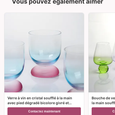
Vous pouvez également aimer
Verre à vin en cristal soufflé à la main
Bouche de ver
avec pied dégradé bicolore givré et
la main souff
capacité de 300 ml pour vin, cocktail et
couleur et op
Contactez maintenant
C
décoration intérieure
Idéal pour le