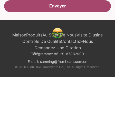
Envoyer
Maison
Produits
Au Sujet De Nous
Visite D'usine
Contrôle De Qualité
Contactez-Nous
Demandez Une Citation
Télégramme:
86-29-87882900
E-mail:
samning@fromheart.com.cn
© 2026 Xi'An Daxi Houseware Co., Ltd. All Rights Reserved.