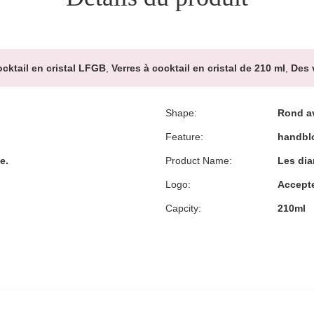
ocktail en cristal LFGB
,
Verres à cocktail en cristal de 210 ml
,
Des 
Shape:
Rond av
Feature:
handblo
e.
Product Name:
Les dia
Logo:
Accept
Capcity:
210ml