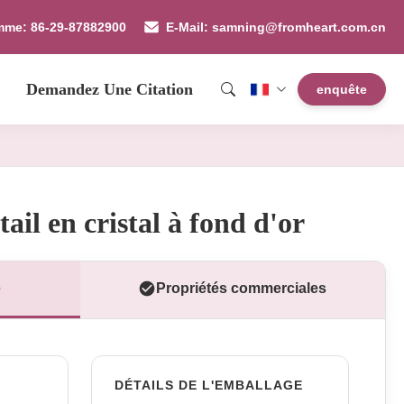
mme: 86-29-87882900
E-Mail: samning@fromheart.com.cn
Demandez Une Citation
enquête
ail en cristal à fond d'or
e
Propriétés commerciales
DÉTAILS DE L'EMBALLAGE