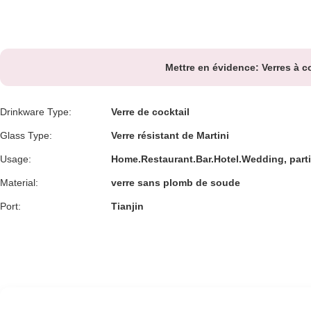
Mettre en évidence:
Verres à c
Drinkware Type:
Verre de cocktail
Glass Type:
Verre résistant de Martini
Usage:
Home.Restaurant.Bar.Hotel.Wedding, parti
Material:
verre sans plomb de soude
Port:
Tianjin