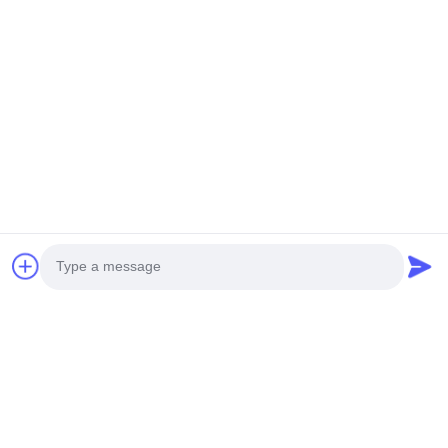
Nous pouvons organiser la livraison de notre usine à la
plupart du port de Chine.
Nous acceptons également de nouvelles tailles ou de
nouveaux styles en fonction des besoins du client.
Vous pouvez également aimer
Photo
Video Call