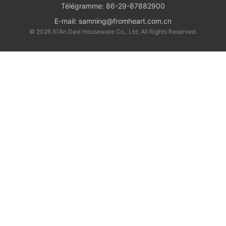
Télégramme:
86-29-87882900
E-mail:
samning@fromheart.com.cn
© 2026 Xi'An Daxi Houseware Co., Ltd. All Rights Reserved.