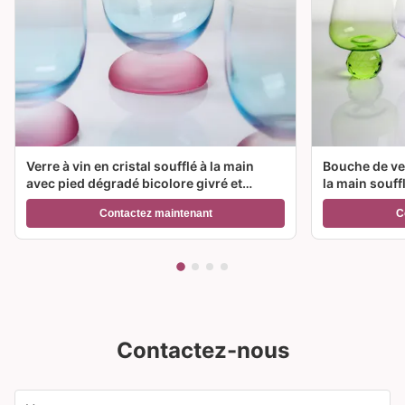
Verre à vin en cristal soufflé à la main
Bouche de ver
avec pied dégradé bicolore givré et
la main souff
capacité de 300 ml pour vin, cocktail et
couleur et op
Contactez maintenant
C
décoration intérieure
Idéal pour le
Contactez-nous