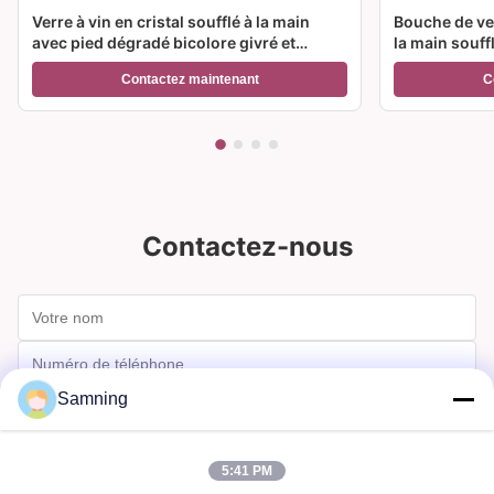
Verre à vin en cristal soufflé à la main
Bouche de ver
avec pied dégradé bicolore givré et
la main souff
capacité de 300 ml pour vin, cocktail et
couleur et op
Contactez maintenant
C
décoration intérieure
Idéal pour le
Contactez-nous
Samning
5:41 PM