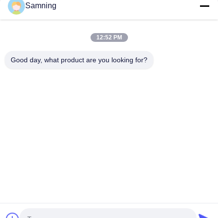
Samning
12:52 PM
Good day, what product are you looking for?
Envoyer
Maison
Produits
Au Sujet De Nous
Visite D'usine
Contrôle De Qualité
Contactez-Nous
Demandez Une Citation
Télégramme:
86-29-87882900
E-mail:
samning@fromheart.com.cn
© 2026 Xi'An Daxi Houseware Co., Ltd. All Rights Reserved.