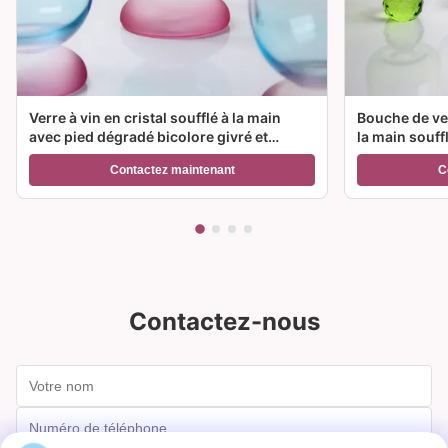
Verre à vin en cristal soufflé à la main
Bouche de ver
avec pied dégradé bicolore givré et
la main souff
capacité de 300 ml pour vin, cocktail et
couleur et op
Contactez maintenant
C
décoration intérieure
Idéal pour le
Contactez-nous