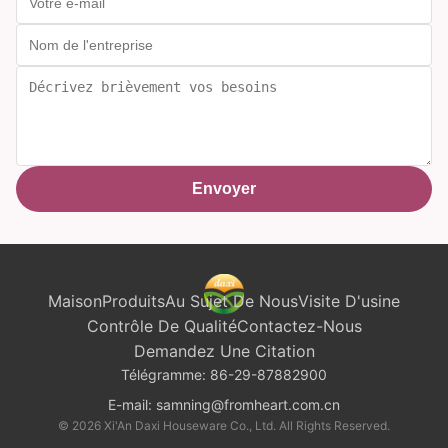
Envoyer
Maison
Produits
Au Sujet De Nous
Visite D'usine
Contrôle De Qualité
Contactez-Nous
Demandez Une Citation
Télégramme:
86-29-87882900
E-mail:
samning@fromheart.com.cn
© 2026 Xi'An Daxi Houseware Co., Ltd. All Rights Reserved.