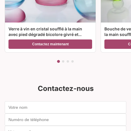
Verre à vin en cristal soufflé à la main
Bouche de ver
avec pied dégradé bicolore givré et
la main souff
capacité de 300 ml pour vin, cocktail et
couleur et op
Contactez maintenant
C
décoration intérieure
Idéal pour le
Contactez-nous