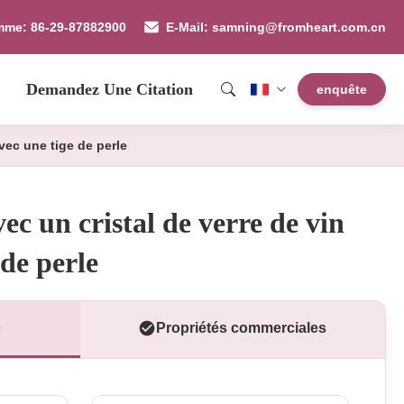
mme: 86-29-87882900
E-Mail: samning@fromheart.com.cn
Demandez Une Citation
enquête
avec une tige de perle
vec un cristal de verre de vin
 de perle
e
Propriétés commerciales