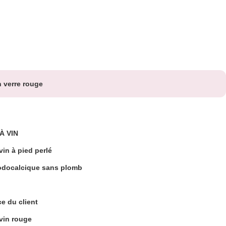
n verre rouge
À VIN
vin à pied perlé
odocalcique sans plomb
e du client
 vin rouge