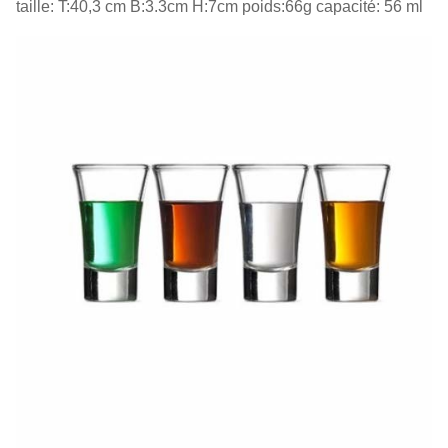
taille: T:40,3 cm B:3.3cm H:7cm poids:66g capacité: 56 ml