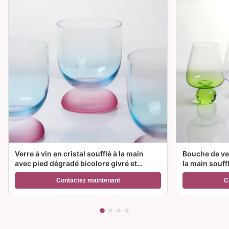
Verre à vin en cristal soufflé à la main
Bouche de ver
avec pied dégradé bicolore givré et
la main souff
capacité de 300 ml pour vin, cocktail et
couleur et op
Contactez maintenant
C
décoration intérieure
Idéal pour le