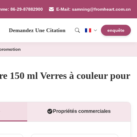
mme: 86-29-87882900
E-Mail: samning@fromheart.com.cn
Demandez Une Citation
enquête
 promotion
e 150 ml Verres à couleur pour
e
Propriétés commerciales