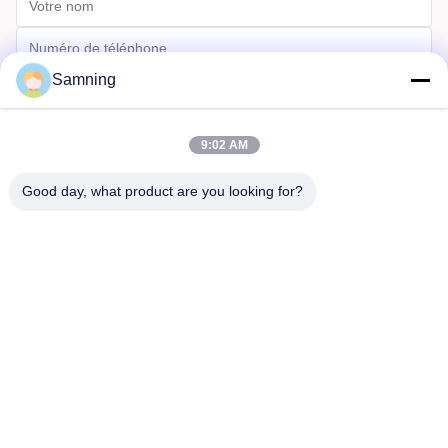
Samning
9:02 AM
Good day, what product are you looking for?
Envoyer
Maison
Produits
Au Sujet De Nous
Visite D'usine
Contrôle De Qualité
Contactez-Nous
Demandez Une Citation