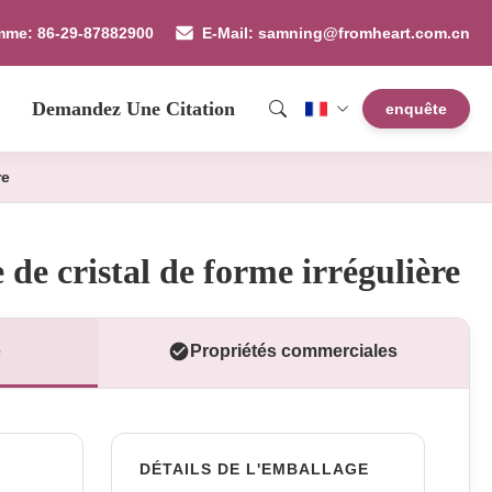
mme: 86-29-87882900
E-Mail: samning@fromheart.com.cn
Demandez Une Citation
enquête
re
 de cristal de forme irrégulière
e
Propriétés commerciales
DÉTAILS DE L'EMBALLAGE