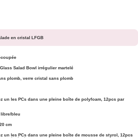
lade en cristal LFGB
écoupée
 Glass Salad Bowl irrégulier martelé
ans plomb, verre cristal sans plomb
z un les PCs dans une pleine boîte de polyfoam, 12pcs par
libre/bleu
20 cm
z un les PCs dans une pleine boîte de mousse de styrol, 12pcs