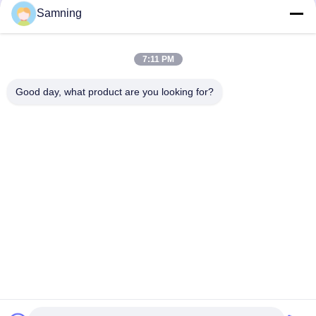
Samning
7:11 PM
Good day, what product are you looking for?
Envoyer
Maison
Produits
Au Sujet De Nous
Visite D'usine
Contrôle De Qualité
Contactez-Nous
Demandez Une Citation
Télégramme:
86-29-87882900
E-mail:
samning@fromheart.com.cn