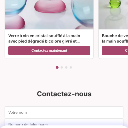
Verre à vin en cristal soufflé à la main
Bouche de ver
avec pied dégradé bicolore givré et
la main souff
capacité de 300 ml pour vin, cocktail et
couleur et op
Contactez maintenant
C
décoration intérieure
Idéal pour le
Contactez-nous