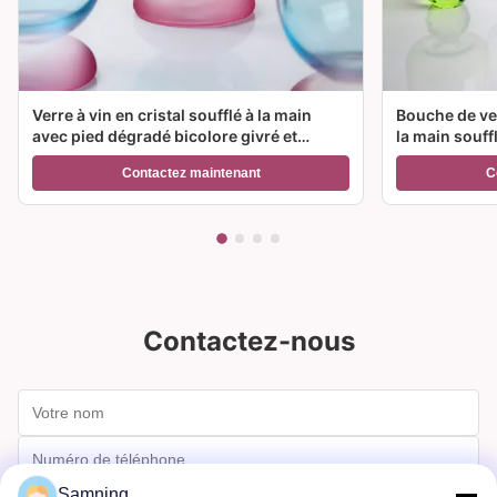
Verre à vin en cristal soufflé à la main
Bouche de ver
avec pied dégradé bicolore givré et
la main souff
capacité de 300 ml pour vin, cocktail et
couleur et op
Contactez maintenant
C
décoration intérieure
Idéal pour le
Contactez-nous
Samning