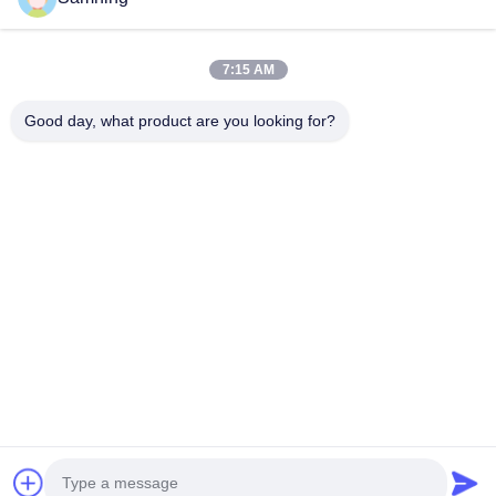
7:15 AM
Good day, what product are you looking for?
Envoyer
Maison
Produits
Au Sujet De Nous
Visite D'usine
Contrôle De Qualité
Contactez-Nous
Demandez Une Citation
Télégramme:
86-29-87882900
E-mail:
samning@fromheart.com.cn
© 2026 Xi'An Daxi Houseware Co., Ltd. All Rights Reserved.