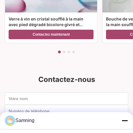
Verre à vin en cristal soufflé à la main
Bouche de ver
avec pied dégradé bicolore givré et
la main souff
capacité de 300 ml pour vin, cocktail et
couleur et op
Contactez maintenant
C
décoration intérieure
Idéal pour le
Contactez-nous
Samning