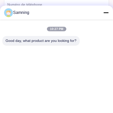
Samning
10:27 PM
Good day, what product are you looking for?
Envoyer
Maison
Produits
Au Sujet De Nous
Visite D'usine
Contrôle De Qualité
Contactez-Nous
Demandez Une Citation
Télégramme:
86-29-87882900