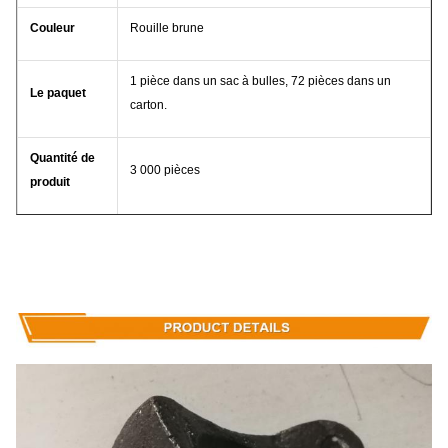
Couleur
Rouille brune
1 pièce dans un sac à bulles, 72 pièces dans un
Le paquet
carton.
Quantité de
3 000 pièces
produit
Temps de
45 jours après réception du dépôt
réalisation
Notre entreprise et notre usine font beaucoup d'efforts pour le
contrôle de la qualité. Nous fournissons des verres de haute qualité
à un prix abordable.Nous aimerions coopérer avec nos amis et
partenaires commerciaux du monde entier..