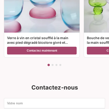
Verre à vin en cristal soufflé à la main
Bouche de ver
avec pied dégradé bicolore givré et
la main souff
capacité de 300 ml pour vin, cocktail et
couleur et op
Contactez maintenant
C
décoration intérieure
Idéal pour le
Contactez-nous