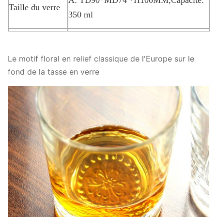
A: TD90*MD74 *H100MM,Capacité:
Taille du verre
350 ml
Quantité de
2400 pièces
produit
Le motif floral en relief classique de l'Europe sur le
fond de la tasse en verre
En bref, c'est une tasse en verre de verre de cristal, elle
tient 12 onces. C'est un cadeau parfait pour toute
occasion, que ce soit pour un anniversaire, un nouvel
emploi, une promotion, un anniversaire ou juste parce
que.
Fabriqué à partir de verre de cristal: Les verres sont
écologiques, donc ils peuvent être parfaitement sûrs
pour vous.