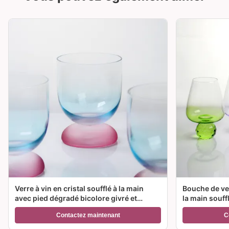
Verre à vin en cristal soufflé à la main
Bouche de ver
avec pied dégradé bicolore givré et
la main souff
capacité de 300 ml pour vin, cocktail et
couleur et op
Contactez maintenant
C
décoration intérieure
Idéal pour le