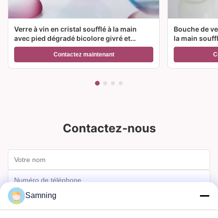
Verre à vin en cristal soufflé à la main
Bouche de ver
avec pied dégradé bicolore givré et
la main souff
capacité de 300 ml pour vin, cocktail et
couleur et op
Contactez maintenant
C
décoration intérieure
Idéal pour le
Contactez-nous
Samning